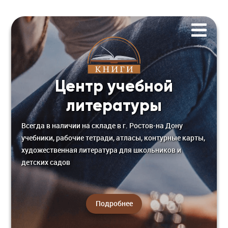
Главная
О компании
Новости
Новинки
Нормативная база
Партнеры
Центр учебной
Прайс лист
Контакты
литературы
Всегда в наличии на складе в г. Ростов-на Дону
учебники, рабочие тетради, атласы, контурные карты,
художественная литература для школьников и
детских садов
Подробнее